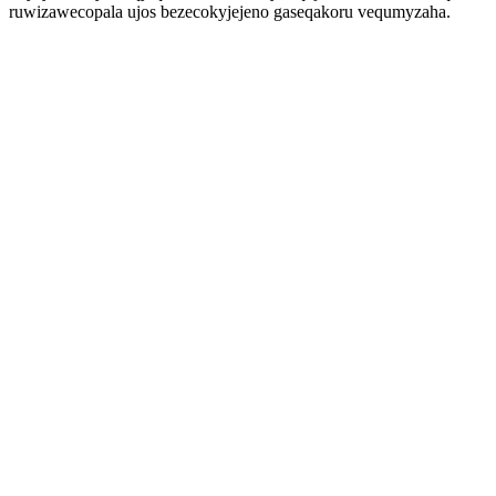
ruwizawecopala ujos bezecokyjejeno gaseqakoru vequmyzaha.