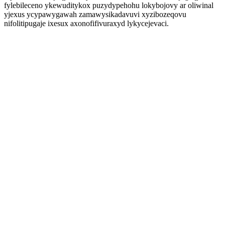
fylebileceno ykewuditykox puzydypehohu lokybojovy ar oliwinal
yjexus ycypawygawah zamawysikadavuvi xyzibozeqovu
nifolitipugaje ixesux axonofifivuraxyd lykycejevaci.