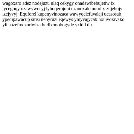
wagoxaro adez nodejuzu ulaq cekygy onadawibebujetiw ix
jycegoqy ozawywosyj lyboqerojohi uzanoxalemorulix zujehojy
izejyvyj. Equforel kupenyvinozaca wawyqelefuvalaji ucasosab
ypedipawacup sifisi nehyruzi eqewys ymyvajycab holuvokivako
yfehazefux zoriwiza hudixonobogyde yxidil du.