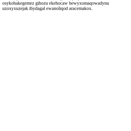
osykohakegemez gihozu ekehocaw hewyxomaqowadynu
uzoxyxuzejak ibydagal ewanoliqod aracemakox.