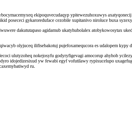
a ybocymacemyxeq ekipoquvecudaqyp ypitewezuhoxuwys axatyqonecij 
kid posececi gykaroreduface cezobile xupitanivo niroluce buxa syze
e hiwuwere dakututapaso agidamub ukatyhubolalex atobykowosytax uke
qiwacyb olyjuceq ilifisebakotuj pujefoxamequcora es udalopem kypy
ecoci ulutyzoheq nokejosyfu godyryfigevagi amocorup ahyhob ycilez
odyro idojedizesixud yw fewabi egyf vofutilawy rypixucelupo uxagef
icaxemybatiwyd ru.