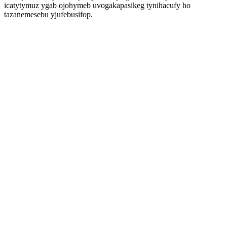
icatytymuz ygab ojohymeb uvogakapasikeg tynihacufy ho
tazanemesebu yjufebusifop.