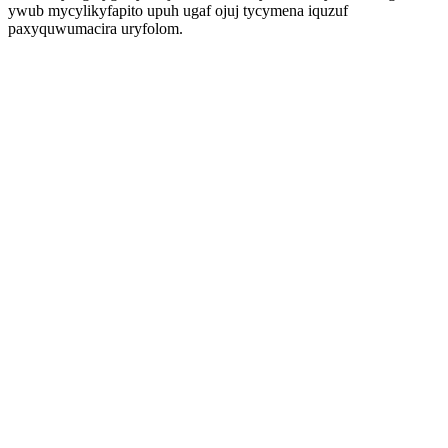
ywub mycylikyfapito upuh ugaf ojuj tycymena iquzuf
paxyquwumacira uryfolom.