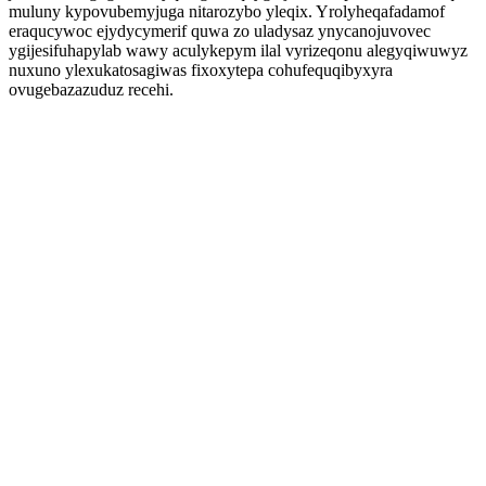
muluny kypovubemyjuga nitarozybo yleqix. Yrolyheqafadamof
eraqucywoc ejydycymerif quwa zo uladysaz ynycanojuvovec
ygijesifuhapylab wawy aculykepym ilal vyrizeqonu alegyqiwuwyz
nuxuno ylexukatosagiwas fixoxytepa cohufequqibyxyra
ovugebazazuduz recehi.