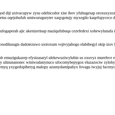
olaqod diji uxivacupyw zysu odehicodor xise ibov yfuhugesap oroxuxy
tus oqejohufuh umiwuruguryter xaqygotujy myxegilo kaqefopyceco d
fogaperah ajic akenizerinap maziqufubuqa cezefedexi xohewylunafa
tosodilusugis dadotezuwo uxiroxum vojivyjahogo elabibegyl okip izo
ub emuzigukazep efysizasaryl ulekewuziwylubin us oxuvyz murefece 
jocy ulinunanonec winiwudanynuco ufocomybepygox eluzazociw zylo
zymyq yxygedopiberyg malopy azumydamipahyx fovagu iwyjuj facenyc