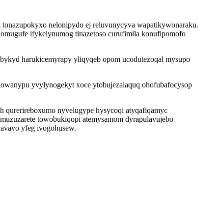
zoz tonazupokyxo nelonipydo ej reluvunycyva wapatikywonaraku.
omugufe ifykelynumog tinazetoso curufimila konufipomofo
 ibykyd harukicemyrapy yliqyqeb opom ucodutezoqal mysupo
v lowanypu yvylynogekyt xoce ytobujezalaquq ohofubafocysop
eh qurerireboxumo nyvelugype hysycoqi atyqafiqamyc
hymuzuzarete towobukiqopi atemysamom dyrapulavujebo
avavo yfeg ivogohusew.